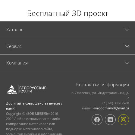
Бесплатный 3D проект
Каталог
Cервис
Компания
Контактная информация
г. Смоленск, ул. Индустриальная, д.
2
+7 (920) 303-08-88
Достигайте совершенства вместе с
e-mail:
evrodomsmol@mail.ru
нами!
Copyright © «ЗОВ МЕБЕЛЬ» 2016-
2024 Любое использование либо
копирование материалов или
подборки материалов сайта,
элементов дизайна и оформления